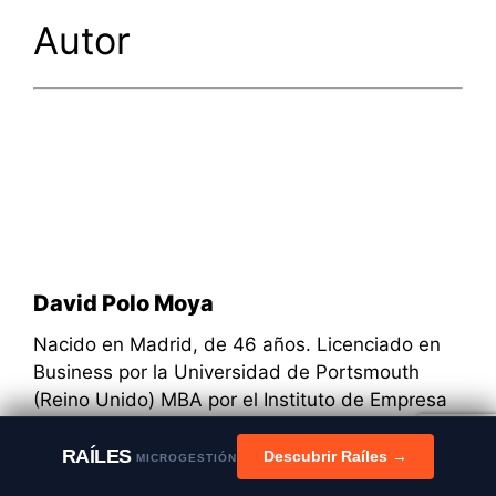
Autor
David Polo Moya
Nacido en Madrid, de 46 años. Licenciado en
Business por la Universidad de Portsmouth
(Reino Unido) MBA por el Instituto de Empresa
en Madrid (España) e Indian Instute of
Management en Calcuta (India). Emprendedor
RAÍLES
Descubrir Raíles →
MICROGESTIÓN
recurrente, David Polo es el fundador de Time